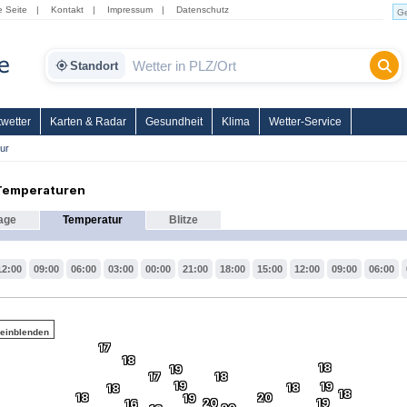
e Seite
|
Kontakt
|
Impressum
|
Datenschutz
Standort
wetter
Karten & Radar
Gesundheit
Klima
Wetter-Service
ur
 Temperaturen
age
Temperatur
Blitze
12:00
09:00
06:00
03:00
00:00
21:00
18:00
15:00
12:00
09:00
06:00
 einblenden
17
18
18
19
17
18
19
19
18
18
18
18
20
19
20
19
16