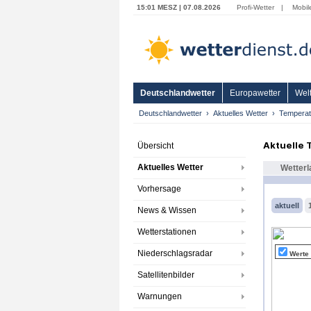
15:01 MESZ | 07.08.2026
Profi-Wetter
|
Mobil
Deutschlandwetter
Europawetter
Welt
Deutschlandwetter
Aktuelles Wetter
Temperat
Aktuelle
Übersicht
Aktuelles Wetter
Wetterl
Vorhersage
aktuell
News & Wissen
Wetterstationen
Niederschlagsradar
Werte
Satellitenbilder
Warnungen