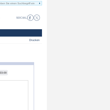
SOCIAL
Drucken
03:00