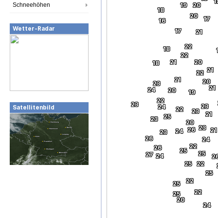
1
Schneehöhen
19
20
18
20
17
16
Wetter-Radar
17
21
22
18
22
21
20
18
21
22
21
20
23
21
24
20
19
22
23
23
24
Satellitenbild
22
23
21
25
23
20
23
26
21
24
23
26
24
22
26
25
25
27
24
2
25
22
25
22
25
22
25
20
24