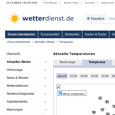
22:14 MESZ | 08.08.2026
Profi-Wetter
|
Mobile Seite
|
Kontakt
|
Impressum
Standort
Deutschlandwetter
Europawetter
Weltwetter
Karten & Radar
G
Deutschlandwetter
Aktuelles Wetter
Temperatur
Aktuelle Temperaturen
Übersicht
Aktuelles Wetter
Wetterlage
Temperatur
Vorhersage
aktuell
21:00
18:00
15:00
12:00
09
News & Wissen
Wetterstationen
Niederschlagsradar
Werte einblenden
17
Satellitenbilder
16
1
Warnungen
17
19
18