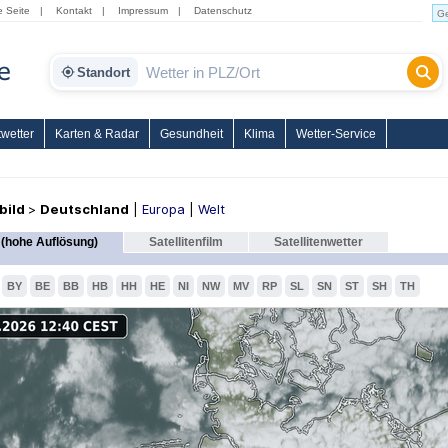
e Seite
|
Kontakt
|
Impressum
|
Datenschutz
Standort
wetter
Karten & Radar
Gesundheit
Klima
Wetter-Service
nbild
>
Deutschland
|
Europa
|
Welt
(hohe Auflösung)
Satellitenfilm
Satellitenwetter
BY
BE
BB
HB
HH
HE
NI
NW
MV
RP
SL
SN
ST
SH
TH