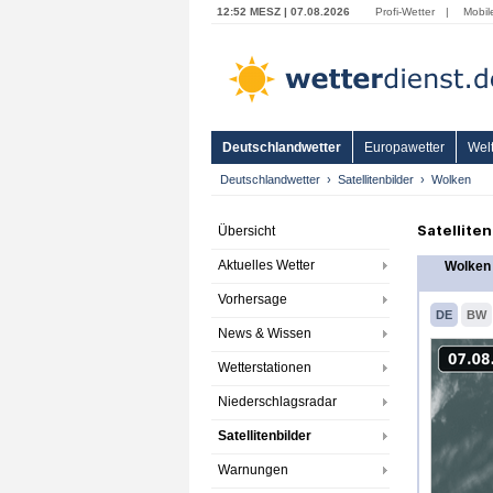
12:52 MESZ | 07.08.2026
Profi-Wetter
|
Mobil
Deutschlandwetter
Europawetter
Welt
Deutschlandwetter
Satellitenbilder
Wolken
Satellite
Übersicht
Aktuelles Wetter
Wolken 
Vorhersage
DE
BW
News & Wissen
Wetterstationen
Niederschlagsradar
Satellitenbilder
Warnungen