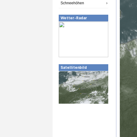
Schneehöhen
Wetter-Radar
Satellitenbild