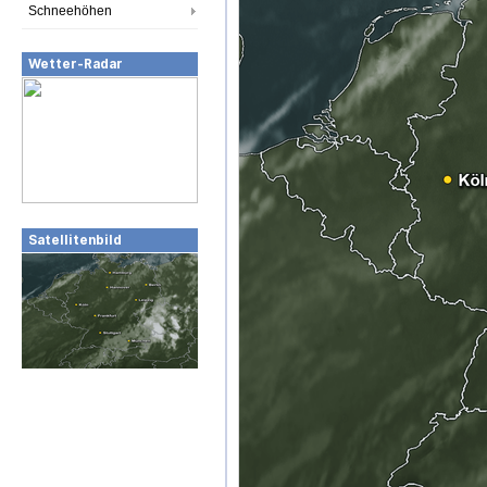
Schneehöhen
Wetter-Radar
Satellitenbild