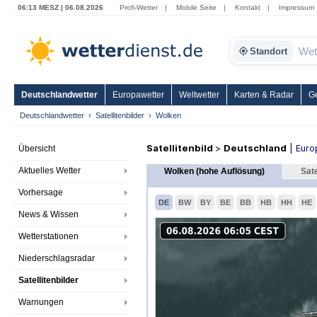
06:13 MESZ | 06.08.2026
Profi-Wetter
|
Mobile Seite
|
Kontakt
|
Impressum
Standort
Deutschlandwetter
Europawetter
Weltwetter
Karten & Radar
G
Deutschlandwetter
Satellitenbilder
Wolken
Satellitenbild
>
Deutschland
|
Euro
Übersicht
Aktuelles Wetter
Wolken (hohe Auflösung)
Sate
Vorhersage
DE
BW
BY
BE
BB
HB
HH
HE
News & Wissen
Wetterstationen
Niederschlagsradar
Satellitenbilder
Warnungen