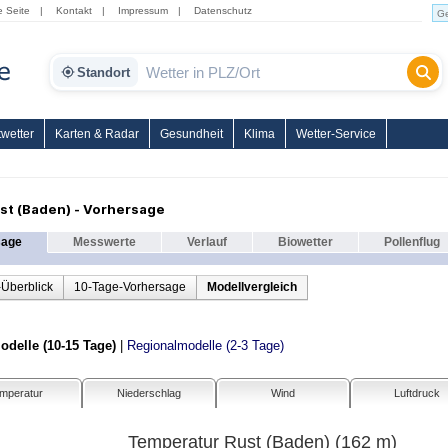
e Seite
|
Kontakt
|
Impressum
|
Datenschutz
Standort
wetter
Karten & Radar
Gesundheit
Klima
Wetter-Service
st (Baden) - Vorhersage
sage
Messwerte
Verlauf
Biowetter
Pollenflug
-Überblick
10-Tage-Vorhersage
Modellvergleich
delle (10-15 Tage)
|
Regionalmodelle (2-3 Tage)
mperatur
Niederschlag
Wind
Luftdruck
Temperatur Rust (Baden) (162 m)