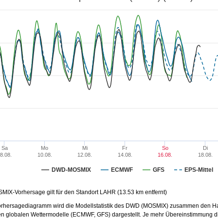
37
37
36
35
35
35
38
35
38
34
34
34
34
34
34
33
33
33
33
33
33
33
33
32
32
32
32
31
31
31
31
31
31
31
0
30
29
29
8
8
8
27
2
Sa
Mo
Mi
Fr
So
Di
8.08.
10.08.
12.08.
14.08.
16.08.
18.08.
DWD-MOSMIX
ECMWF
GFS
EPS-Mittel
MIX-Vorhersage gilt für den Standort LAHR (13.53 km entfernt)
orhersagediagramm wird die Modellstatistik des DWD (MOSMIX) zusammen
den Ha
en globalen Wettermodelle (
ECMWF
,
GFS
) dargestellt. Je mehr Übereinstimmung 