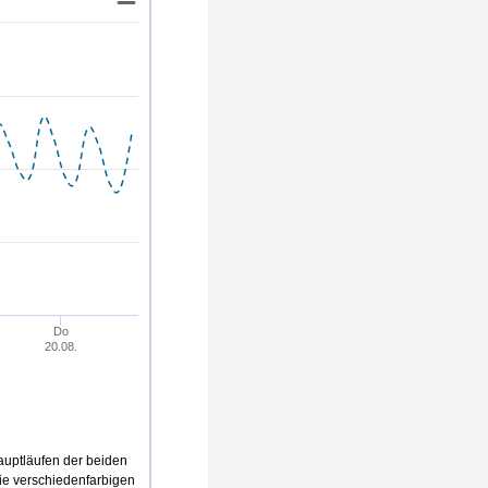
27
6
25
25
Do
20.08.
uptläufen der beiden
die verschiedenfarbigen