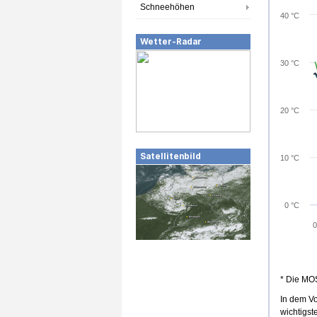
Schneehöhen
40 °C
Wetter-Radar
3
30 °C
2
2
2
20 °C
Satellitenbild
10 °C
0 °C
0
* Die MOS
In dem V
wichtigst