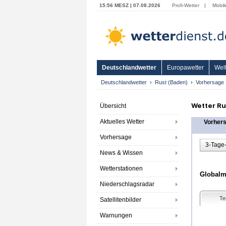
15:56 MESZ | 07.08.2026
Profi-Wetter
|
Mobil
Deutschlandwetter
Europawetter
Welt
Deutschlandwetter
Rust (Baden)
Vorhersage
Wetter Ru
Übersicht
Aktuelles Wetter
Vorher
Vorhersage
3-Tage
News & Wissen
Wetterstationen
Globalmo
Niederschlagsradar
Te
Satellitenbilder
Warnungen