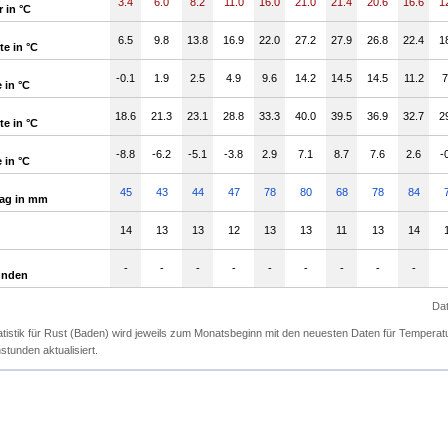
3.4
6.0
8.2
11.0
16.0
21.0
21.4
20.6
16.6
1
 in °C
6.5
9.8
13.8
16.9
22.0
27.2
27.9
26.8
22.4
1
e in °C
-0.1
1.9
2.5
4.9
9.6
14.2
14.5
14.5
11.2
7
 in °C
18.6
21.3
23.1
28.8
33.3
40.0
39.5
36.9
32.7
2
e in °C
-8.8
-6.2
-5.1
-3.8
2.9
7.1
8.7
7.6
2.6
-
 in °C
45
43
44
47
78
80
68
78
84
lag in mm
14
13
13
12
13
13
11
13
14
-
-
-
-
-
-
-
-
-
unden
Dat
atistik für Rust (Baden) wird jeweils zum Monatsbeginn mit den neuesten Daten für Temperat
tunden aktualisiert.