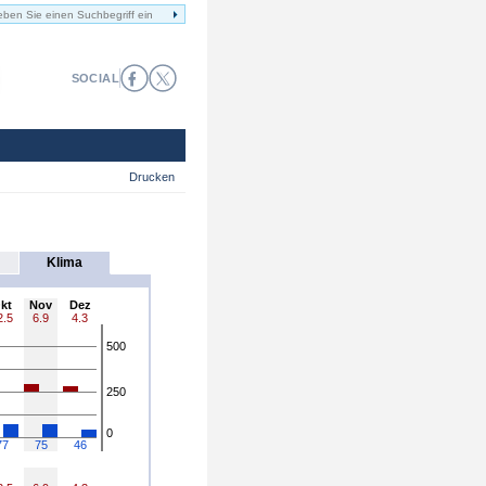
SOCIAL
Drucken
Klima
kt
Nov
Dez
2.5
6.9
4.3
500
250
0
77
75
46