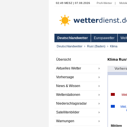
02:49 MESZ | 07.08.2026
Profi-Wetter
|
Mobil
Deutschlandwetter
Europawetter
Welt
Deutschlandwetter
Rust (Baden)
Klima
Klima Rust
Übersicht
Aktuelles Wetter
Vorher
Vorhersage
News & Wissen
Wetterstationen
Mitt
Niederschlagsradar
Mittl
Satellitenbilder
Warnungen
Mittlere