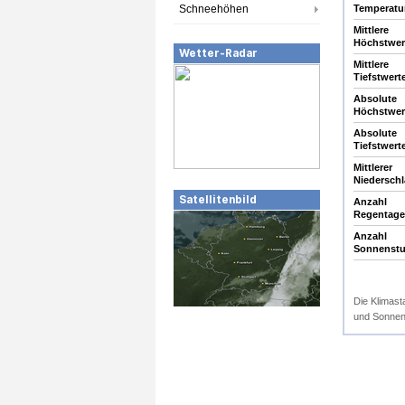
Schneehöhen
Temperatur
Mittlere
Höchstwert
Wetter-Radar
Mittlere
Tiefstwerte
Absolute
Höchstwert
Absolute
Tiefstwerte
Mittlerer
Niedersch
Satellitenbild
Anzahl
Regentage
Anzahl
Sonnenst
Die Klimast
und Sonnens