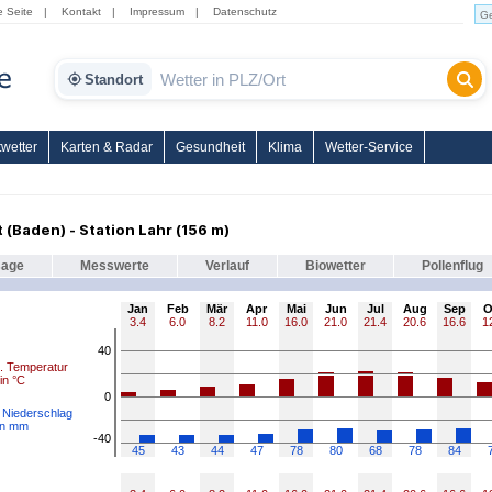
e Seite
|
Kontakt
|
Impressum
|
Datenschutz
Standort
wetter
Karten & Radar
Gesundheit
Klima
Wetter-Service
 (Baden) - Station Lahr (156 m)
sage
Messwerte
Verlauf
Biowetter
Pollenflug
Jan
Feb
Mär
Apr
Mai
Jun
Jul
Aug
Sep
O
3.4
6.0
8.2
11.0
16.0
21.0
21.4
20.6
16.6
1
40
l. Temperatur
in °C
0
. Niederschlag
in mm
-40
45
43
44
47
78
80
68
78
84