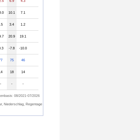
2.5
6.9
4.3
8.0
10.1
7.1
.5
3.4
1.2
9.7
20.9
19.1
0.3
-7.8
-10.0
77
75
46
14
18
14
-
-
-
enbasis: 08/2021-07/2026
ur, Niederschlag, Regentage