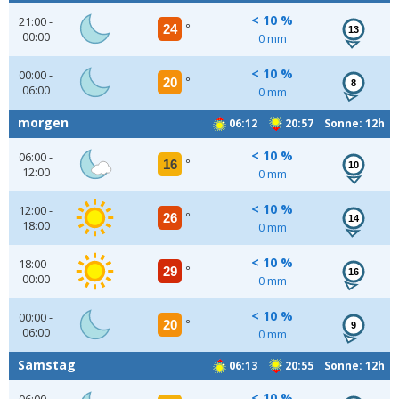
< 10 %
21:00 -
24
°
13
00:00
0 mm
< 10 %
00:00 -
20
°
8
06:00
0 mm
morgen
06:12
20:57 Sonne: 12h
< 10 %
06:00 -
16
°
10
12:00
0 mm
< 10 %
12:00 -
26
°
14
18:00
0 mm
< 10 %
18:00 -
29
°
16
00:00
0 mm
< 10 %
00:00 -
20
°
9
06:00
0 mm
Samstag
06:13
20:55 Sonne: 12h
< 10 %