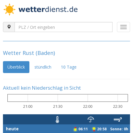
Togg
navi
Wetter Rust (Baden)
Überblick
stündlich
10 Tage
Aktuell kein Niederschlag in Sicht
21:00
21:30
22:00
22:30
heute
06:11
20:58 Sonne: 0h