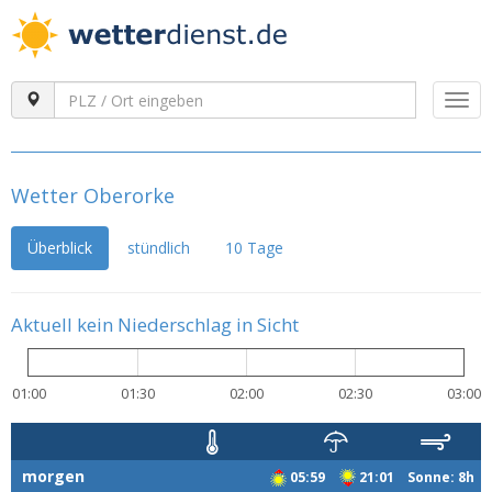
Togg
navi
Wetter Oberorke
Überblick
stündlich
10 Tage
Aktuell kein Niederschlag in Sicht
01:00
01:30
02:00
02:30
03:00
morgen
05:59
21:01 Sonne: 8h