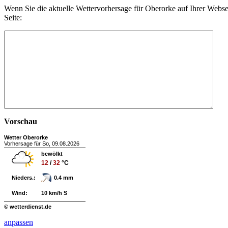
Wenn Sie die aktuelle Wettervorhersage für Oberorke auf Ihrer Webs
Seite:
Vorschau
Wetter Oberorke
Vorhersage für So, 09.08.2026
bewölkt
12
/
32
°C
Nieders.:
0.4 mm
Wind:
10 km/h S
© wetterdienst.de
anpassen