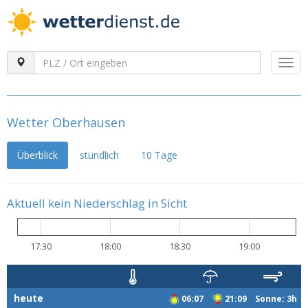
Togg
navi
Wetter Oberhausen
Überblick
stündlich
10 Tage
Aktuell kein Niederschlag in Sicht
17:30
18:00
18:30
19:00
heute
06:07
21:09 Sonne: 3h