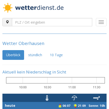
Togg
navi
Wetter Oberhausen
Überblick
stündlich
10 Tage
Aktuell kein Niederschlag in Sicht
10:00
10:30
11:00
11:30
heute
06:07
21:09 Sonne: 10h