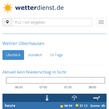
Togg
navi
Wetter Oberhausen
Überblick
stündlich
10 Tage
Aktuell kein Niederschlag in Sicht
06:30
07:00
07:30
08:00
heute
06:04
21:12 Sonne: 6h