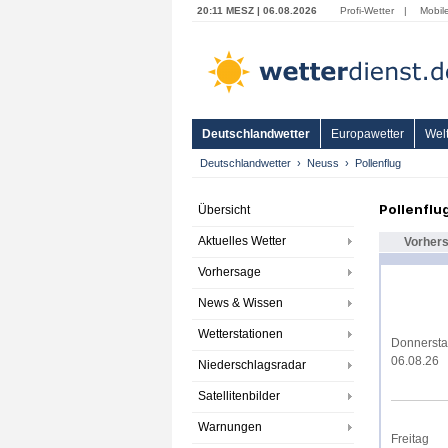
20:11 MESZ | 06.08.2026
Profi-Wetter
|
Mobil
Deutschlandwetter
Europawetter
Welt
Deutschlandwetter
Neuss
Pollenflug
Pollenflu
Übersicht
Aktuelles Wetter
Vorher
Vorhersage
News & Wissen
Wetterstationen
Donnerst
06.08.26
Niederschlagsradar
Satellitenbilder
Warnungen
Freitag