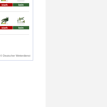
stark
kein
stark
kein
© Deutscher Wetterdienst