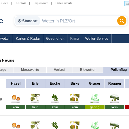
e Seite
|
Kontakt
|
Impressum
|
Datenschutz
Standort
wetter
Karten & Radar
Gesundheit
Klima
Wetter-Service
g Neuss
sage
Messwerte
Verlauf
Biowetter
Pollenflug
Hasel
Erle
Esche
Birke
Gräser
Roggen
ag
kein
kein
kein
kein
gering
kein