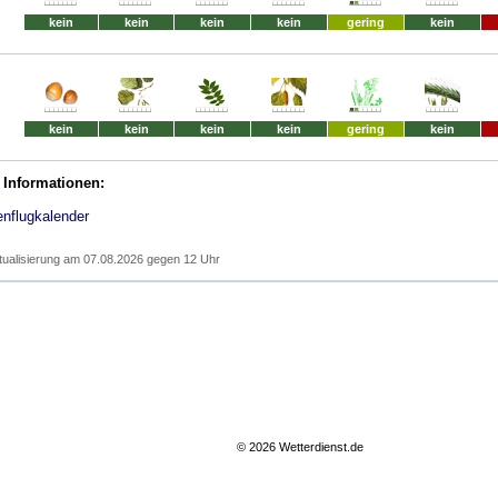
kein
kein
kein
kein
gering
kein
kein
kein
kein
kein
gering
kein
 Informationen:
enflugkalender
tualisierung am 07.08.2026 gegen 12 Uhr
© 2026 Wetterdienst.de