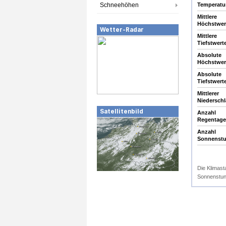
Schneehöhen
Temperatur
Mittlere
Höchstwert
Wetter-Radar
Mittlere
Tiefstwerte
Absolute
Höchstwert
Absolute
Tiefstwerte
Mittlerer
Niedersch
Satellitenbild
Anzahl
Regentage
Anzahl
Sonnenst
Die Klimast
Sonnenstund