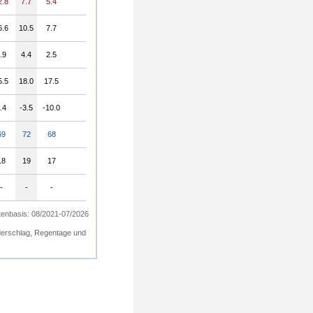
2.8
7.7
5.4
6.6
10.5
7.7
.9
4.4
2.5
5.5
18.0
17.5
.4
-3.5
-10.0
69
72
68
18
19
17
-
-
-
enbasis: 08/2021-07/2026
ederschlag, Regentage und