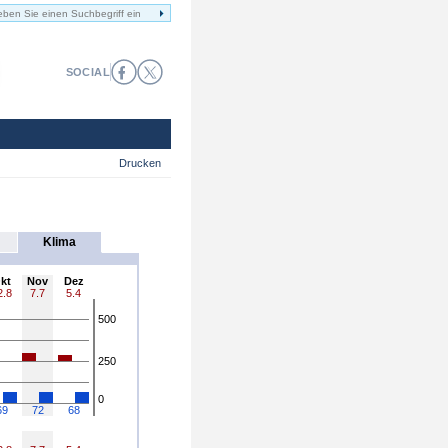
SOCIAL
Drucken
Klima
kt
Nov
Dez
2.8
7.7
5.4
500
250
0
69
72
68