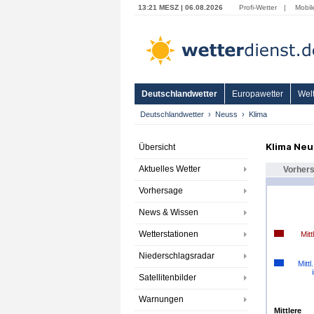
13:21 MESZ | 06.08.2026
Profi-Wetter
|
Mobil
Deutschlandwetter
Europawetter
Welt
Deutschlandwetter
Neuss
Klima
Klima Neu
Übersicht
Aktuelles Wetter
Vorher
Vorhersage
News & Wissen
Wetterstationen
Mitt
Niederschlagsradar
Mittl
Satellitenbilder
Warnungen
Mittlere