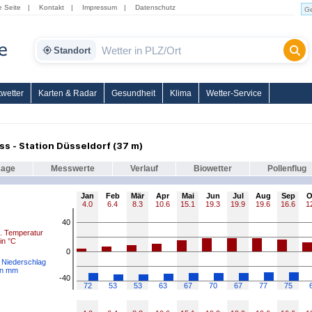
e Seite
|
Kontakt
|
Impressum
|
Datenschutz
Standort
wetter
Karten & Radar
Gesundheit
Klima
Wetter-Service
ss - Station Düsseldorf (37 m)
sage
Messwerte
Verlauf
Biowetter
Pollenflug
Jan
Feb
Mär
Apr
Mai
Jun
Jul
Aug
Sep
O
4.0
6.4
8.3
10.6
15.1
19.3
19.9
19.6
16.6
1
40
l. Temperatur
in °C
0
. Niederschlag
in mm
-40
72
53
53
63
67
70
67
77
75