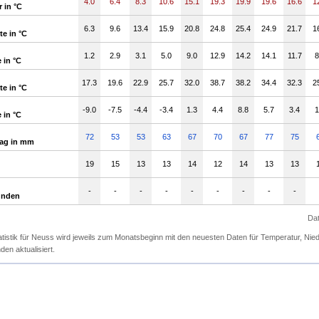
4.0
6.4
8.3
10.6
15.1
19.3
19.9
19.6
16.6
1
 in °C
6.3
9.6
13.4
15.9
20.8
24.8
25.4
24.9
21.7
1
e in °C
1.2
2.9
3.1
5.0
9.0
12.9
14.2
14.1
11.7
8
 in °C
17.3
19.6
22.9
25.7
32.0
38.7
38.2
34.4
32.3
2
e in °C
-9.0
-7.5
-4.4
-3.4
1.3
4.4
8.8
5.7
3.4
1
 in °C
72
53
53
63
67
70
67
77
75
lag in mm
19
15
13
13
14
12
14
13
13
-
-
-
-
-
-
-
-
-
unden
Dat
atistik für Neuss wird jeweils zum Monatsbeginn mit den neuesten Daten für Temperatur, Ni
en aktualisiert.