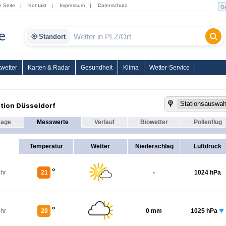
e Seite
|
Kontakt
|
Impressum
|
Datenschutz
Standort
wetter
Karten & Radar
Gesundheit
Klima
Wetter-Service
tion Düsseldorf
sage
Messwerte
Verlauf
Biowetter
Pollenflug
Temperatur
Wetter
Niederschlag
Luftdruck
°
Uhr
21
-
1024 hPa
°
Uhr
20
0 mm
1025 hPa