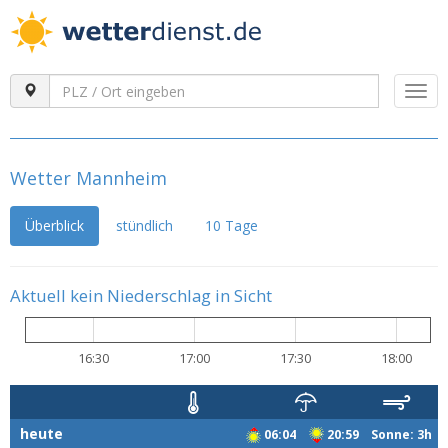
Togg
navi
Wetter Mannheim
Überblick
stündlich
10 Tage
Aktuell kein Niederschlag in Sicht
16:30
17:00
17:30
18:00
heute
06:04
20:59 Sonne: 3h