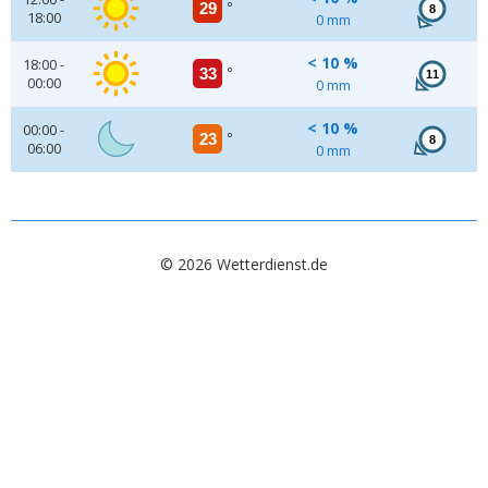
29
°
8
18:00
0 mm
< 10 %
18:00 -
33
°
11
00:00
0 mm
< 10 %
00:00 -
23
°
8
06:00
0 mm
© 2026 Wetterdienst.de