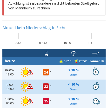
Abkühlung ist insbesondere im dicht bebauten Stadtgebiet
von Mannheim zu rechnen.
Aktuell kein Niederschlag in Sicht
09:00
09:30
10:00
10:30
heute
06:10
20:52 Sonne: 9h
< 10 %
09:00 -
24
°
6
12:00
0 mm
< 10 %
12:00 -
33
°
9
18:00
0 mm
< 10 %
18:00 -
35
°
15
00:00
0 mm