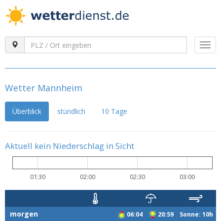
Togg
navi
Wetter Mannheim
Überblick
stündlich
10 Tage
Aktuell kein Niederschlag in Sicht
01:30
02:00
02:30
03:00
morgen
06:04
20:59 Sonne: 10h