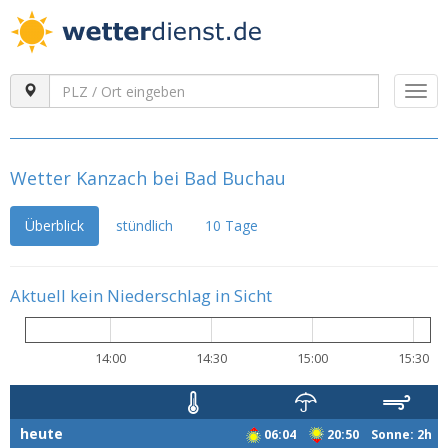
Togg
navi
Wetter Kanzach bei Bad Buchau
Überblick
stündlich
10 Tage
Aktuell kein Niederschlag in Sicht
14:00
14:30
15:00
15:30
heute
06:04
20:50 Sonne: 2h