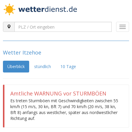
Togg
navi
Wetter Itzehoe
Überblick
stündlich
10 Tage
Amtliche WARNUNG vor STURMBÖEN
Es treten Sturmböen mit Geschwindigkeiten zwischen 55
km/h (15 m/s, 30 kn, Bft 7) und 70 km/h (20 m/s, 38 kn,
Bft 8) anfangs aus westlicher, später aus nordwestlicher
Richtung auf.