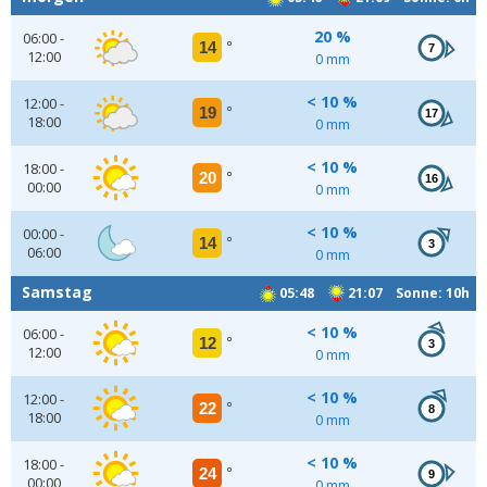
20 %
06:00 -
14
°
7
12:00
0 mm
< 10 %
12:00 -
19
°
17
18:00
0 mm
< 10 %
18:00 -
20
°
16
00:00
0 mm
< 10 %
00:00 -
14
°
3
06:00
0 mm
Samstag
05:48
21:07 Sonne: 10h
< 10 %
06:00 -
12
°
3
12:00
0 mm
< 10 %
12:00 -
22
°
8
18:00
0 mm
< 10 %
18:00 -
24
°
9
00:00
0 mm