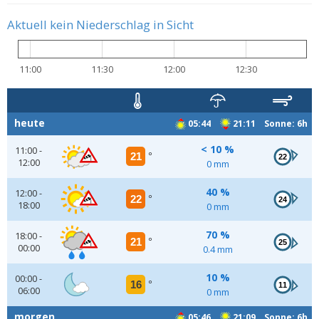
Aktuell kein Niederschlag in Sicht
11:00
11:30
12:00
12:30
heute
05:44
21:11 Sonne: 6h
< 10 %
11:00 -
21
°
22
12:00
0 mm
40 %
12:00 -
22
°
24
18:00
0 mm
70 %
18:00 -
21
°
25
00:00
0.4 mm
10 %
00:00 -
16
°
11
06:00
0 mm
morgen
05:46
21:09 Sonne: 6h