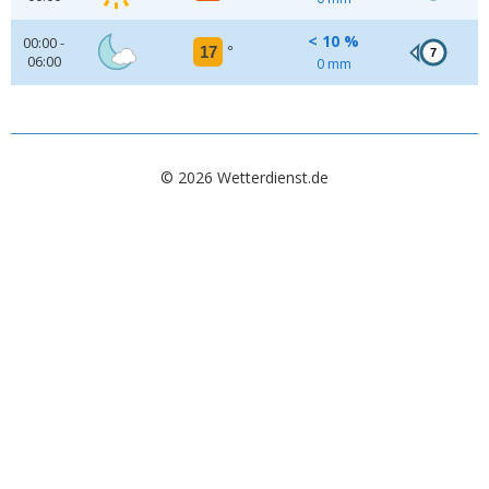
< 10 %
00:00 -
17
°
7
06:00
0 mm
© 2026 Wetterdienst.de