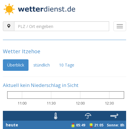
Togg
navi
Wetter Itzehoe
Überblick
stündlich
10 Tage
Aktuell kein Niederschlag in Sicht
11:00
11:30
12:00
12:30
heute
05:49
21:05 Sonne: 8h