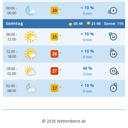
< 10 %
00:00 -
16
°
8
06:00
0 mm
Sonntag
05:49
21:05 Sonne: 11h
< 10 %
06:00 -
15
°
12
12:00
0 mm
< 10 %
12:00 -
26
°
14
18:00
0 mm
40 %
18:00 -
27
°
13
02:00
0 mm
< 10 %
02:00 -
17
°
5
08:00
0 mm
© 2026 Wetterdienst.de