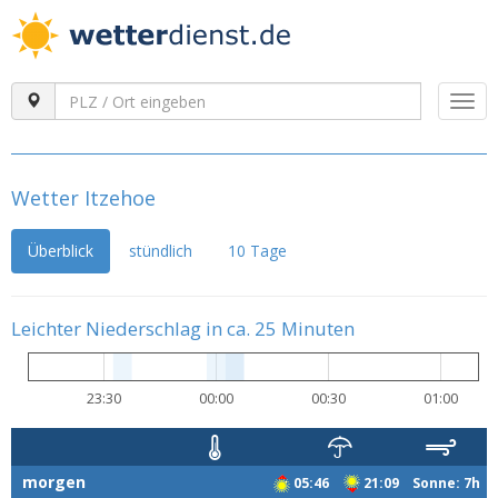
Togg
navi
Wetter Itzehoe
Überblick
stündlich
10 Tage
Leichter Niederschlag in ca. 25 Minuten
23:30
00:00
00:30
01:00
morgen
05:46
21:09 Sonne: 7h