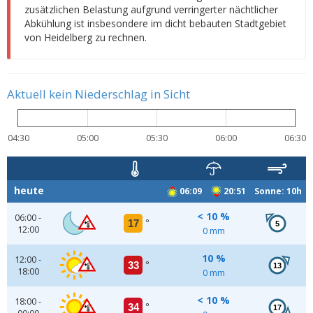
zusätzlichen Belastung aufgrund verringerter nächtlicher
Abkühlung ist insbesondere im dicht bebauten Stadtgebiet
von Heidelberg zu rechnen.
Aktuell kein Niederschlag in Sicht
04:30
05:00
05:30
06:00
06:30
heute
06:09
20:51 Sonne: 10h
< 10 %
06:00 -
17
°
5
12:00
0 mm
10 %
12:00 -
33
°
13
18:00
0 mm
< 10 %
18:00 -
34
°
17