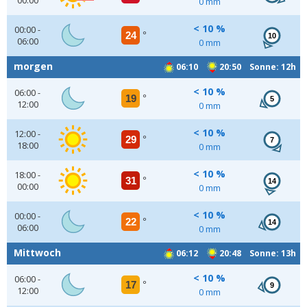
00:00
0 mm
< 10 %
00:00 -
24
°
10
06:00
0 mm
morgen
06:10
20:50 Sonne: 12h
< 10 %
06:00 -
19
°
5
12:00
0 mm
< 10 %
12:00 -
29
°
7
18:00
0 mm
< 10 %
18:00 -
31
°
14
00:00
0 mm
< 10 %
00:00 -
22
°
14
06:00
0 mm
Mittwoch
06:12
20:48 Sonne: 13h
< 10 %
06:00 -
17
°
9
12:00
0 mm