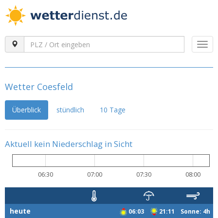
Togg
navi
Wetter Coesfeld
Überblick
stündlich
10 Tage
Aktuell kein Niederschlag in Sicht
06:30
07:00
07:30
08:00
heute
06:03
21:11 Sonne: 4h