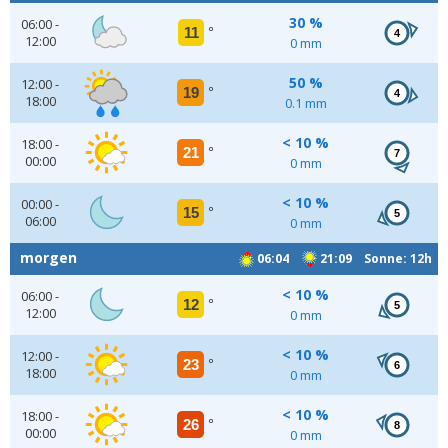
30 %
06:00 -
11
°
4
12:00
0 mm
50 %
12:00 -
19
°
4
18:00
0.1 mm
< 10 %
18:00 -
21
°
7
00:00
0 mm
< 10 %
00:00 -
15
°
5
06:00
0 mm
morgen
06:04
21:09 Sonne: 12h
< 10 %
06:00 -
12
°
5
12:00
0 mm
< 10 %
12:00 -
23
°
6
18:00
0 mm
< 10 %
18:00 -
26
°
8
00:00
0 mm