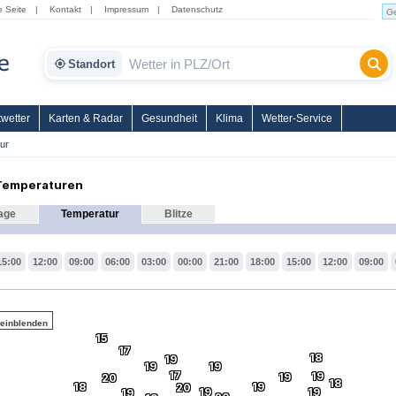
e Seite
|
Kontakt
|
Impressum
|
Datenschutz
Standort
wetter
Karten & Radar
Gesundheit
Klima
Wetter-Service
ur
 Temperaturen
age
Temperatur
Blitze
15:00
12:00
09:00
06:00
03:00
00:00
21:00
18:00
15:00
12:00
09:00
 einblenden
15
17
18
19
19
19
17
19
19
20
18
18
19
20
19
19
19