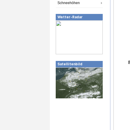
Schneehöhen
Wetter-Radar
Satellitenbild