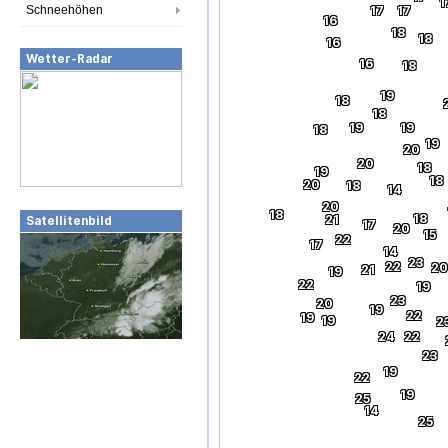
1
Schneehöhen
17
17
16
18
18
16
Wetter-Radar
16
18
19
18
18
19
19
18
19
20
20
18
19
18
20
18
14
20
18
18
21
Satellitenbild
17
20
15
22
17
14
23
22
20
21
19
22
19
23
20
19
22
19
19
2
24
22
23
19
22
19
25
14
25