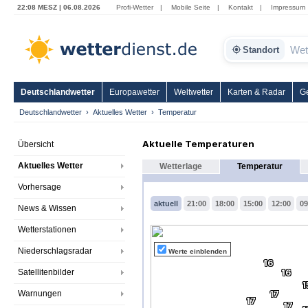
22:08 MESZ | 06.08.2026
Profi-Wetter
|
Mobile Seite
|
Kontakt
|
Impressum
Standort
Deutschlandwetter
Europawetter
Weltwetter
Karten & Radar
G
Deutschlandwetter
Aktuelles Wetter
Temperatur
Aktuelle Temperaturen
Übersicht
Aktuelles Wetter
Wetterlage
Temperatur
Vorhersage
aktuell
21:00
18:00
15:00
12:00
09
News & Wissen
Wetterstationen
Niederschlagsradar
Werte einblenden
16
Satellitenbilder
16
1
Warnungen
17
17
17