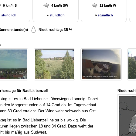
9 km/h S
4 km/h SW
12 km/h W
»
stündlich
»
stündlich
»
stündlich
Sonnenstunde(n)
Niederschlag: 35 %
s
rhersage für Bad Liebenzell
Niedersch
ag ist es in Bad Liebenzell überwiegend sonnig. Dabei
 in den Morgenstunden auf 14 Grad ab. Im Tagesverlauf
ann 30 Grad erreicht. Der Wind weht schwach aus Ost.
g ist es in Bad Liebenzell heiter bis wolkig. Die
uren liegen zwischen 18 und 34 Grad. Dazu weht der
cht bis mäßig aus Südwest.