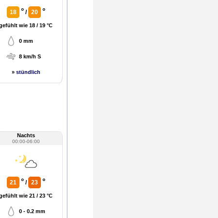
°
°
18
/
20
gefühlt wie 18 / 19 °C
0 mm
8 km/h S
»
stündlich
Nachts
00:00-06:00
°
°
21
/
23
gefühlt wie 21 / 23 °C
0 - 0.2 mm