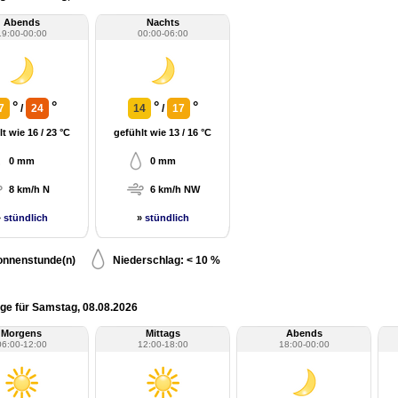
Abends
Nachts
19:00-00:00
00:00-06:00
°
°
°
°
7
/
24
14
/
17
t wie 16 / 23 °C
gefühlt wie 13 / 16 °C
0 mm
0 mm
8 km/h N
6 km/h NW
»
stündlich
»
stündlich
onnenstunde(n)
Niederschlag: < 10 %
ge für Samstag, 08.08.2026
Morgens
Mittags
Abends
06:00-12:00
12:00-18:00
18:00-00:00