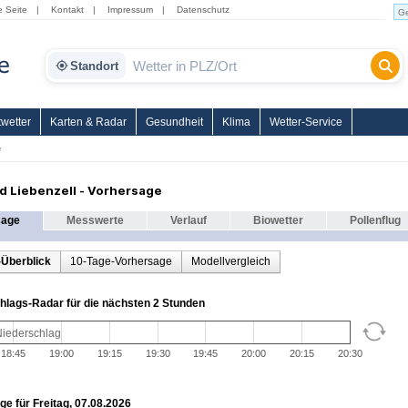
e Seite
|
Kontakt
|
Impressum
|
Datenschutz
Standort
wetter
Karten & Radar
Gesundheit
Klima
Wetter-Service
e
d Liebenzell - Vorhersage
sage
Messwerte
Verlauf
Biowetter
Pollenflug
-Überblick
10-Tage-Vorhersage
Modellvergleich
hlags-Radar für die nächsten 2 Stunden
Niederschlag
18:45
19:00
19:15
19:30
19:45
20:00
20:15
20:30
e für Freitag, 07.08.2026