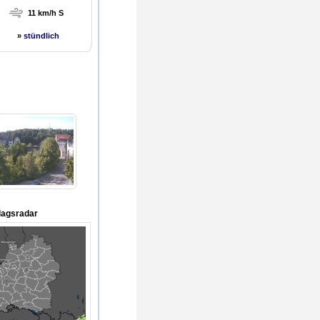
11 km/h S
»
stündlich
lagsradar