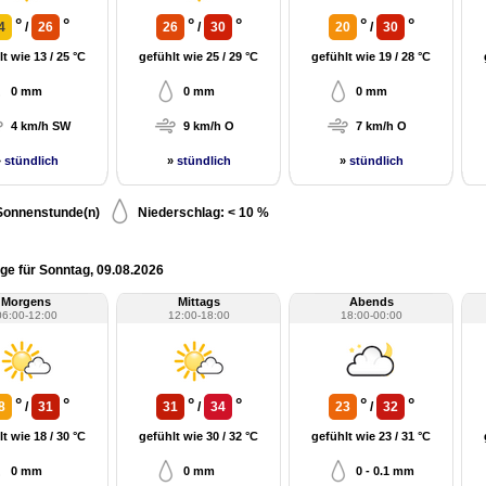
°
°
°
°
°
°
4
/
26
26
/
30
20
/
30
t wie 13 / 25 °C
gefühlt wie 25 / 29 °C
gefühlt wie 19 / 28 °C
0 mm
0 mm
0 mm
4 km/h SW
9 km/h O
7 km/h O
»
stündlich
»
stündlich
»
stündlich
Sonnenstunde(n)
Niederschlag: < 10 %
ge für Sonntag, 09.08.2026
Morgens
Mittags
Abends
06:00-12:00
12:00-18:00
18:00-00:00
°
°
°
°
°
°
8
/
31
31
/
34
23
/
32
t wie 18 / 30 °C
gefühlt wie 30 / 32 °C
gefühlt wie 23 / 31 °C
0 mm
0 mm
0 - 0.1 mm