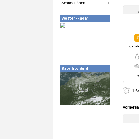
Schneehöhen
Wetter-Radar
1
gefühl
Satellitenbild
1 S
Vorhersa