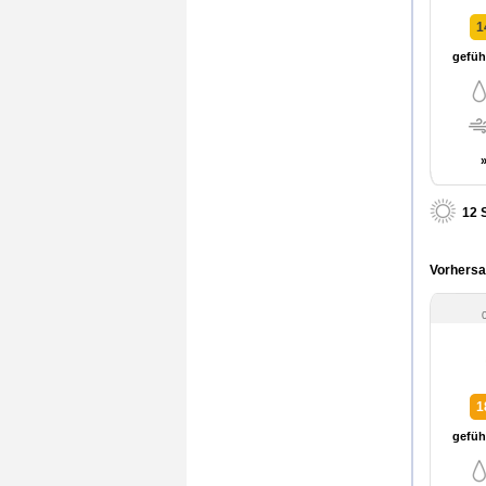
1
gefühl
12 
Vorhersa
1
gefühl