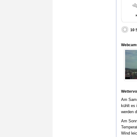
10 
Webcam
Wettervo
Am Samst
kühlt es
werden d
Am Sonnta
Temperat
Wind lei