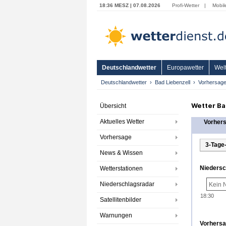
18:36 MESZ | 07.08.2026
Profi-Wetter
|
Mobil
Deutschlandwetter
Europawetter
Welt
Deutschlandwetter
Bad Liebenzell
Vorhersag
Wetter Ba
Übersicht
Aktuelles Wetter
Vorher
Vorhersage
3-Tage
News & Wissen
Niedersc
Wetterstationen
Niederschlagsradar
Kein 
18:30
Satellitenbilder
Warnungen
Vorhersag