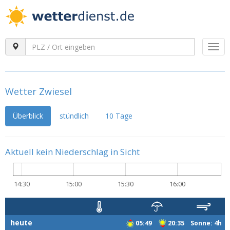
Togg
navi
Wetter Zwiesel
Überblick
stündlich
10 Tage
Aktuell kein Niederschlag in Sicht
14:30
15:00
15:30
16:00
heute
05:49
20:35 Sonne: 4h