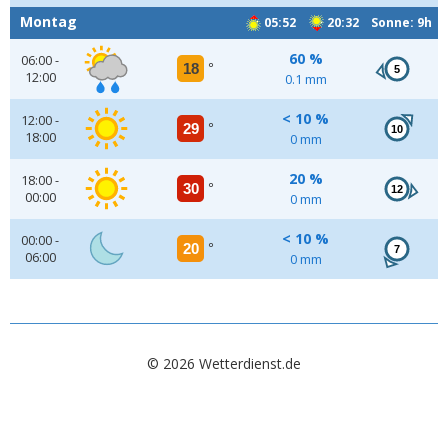
Montag
05:52
20:32 Sonne: 9h
60 %
06:00 -
18
°
5
12:00
0.1 mm
< 10 %
12:00 -
29
°
10
18:00
0 mm
20 %
18:00 -
30
°
12
00:00
0 mm
< 10 %
00:00 -
20
°
7
06:00
0 mm
© 2026 Wetterdienst.de