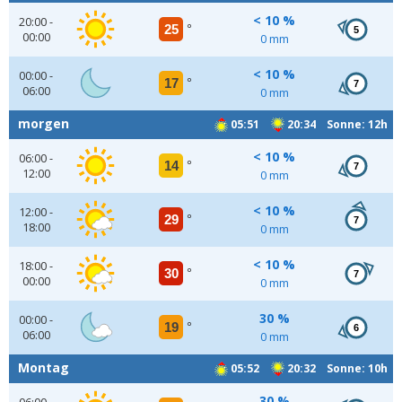
< 10 %
20:00 -
25
°
5
00:00
0 mm
< 10 %
00:00 -
17
°
7
06:00
0 mm
morgen
05:51
20:34 Sonne: 12h
< 10 %
06:00 -
14
°
7
12:00
0 mm
< 10 %
12:00 -
29
°
7
18:00
0 mm
< 10 %
18:00 -
30
°
7
00:00
0 mm
30 %
00:00 -
19
°
6
06:00
0 mm
Montag
05:52
20:32 Sonne: 10h
30 %