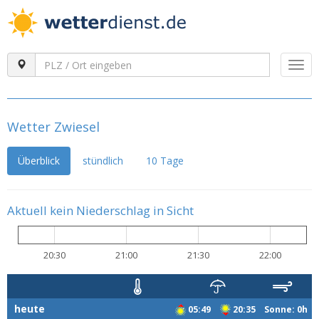
Togg
navi
Wetter Zwiesel
Überblick
stündlich
10 Tage
Aktuell kein Niederschlag in Sicht
20:30
21:00
21:30
22:00
heute
05:49
20:35 Sonne: 0h