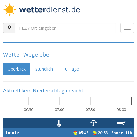
Togg
navi
Wetter Wegeleben
Überblick
stündlich
10 Tage
Aktuell kein Niederschlag in Sicht
06:30
07:00
07:30
08:00
heute
05:48
20:53 Sonne: 11h