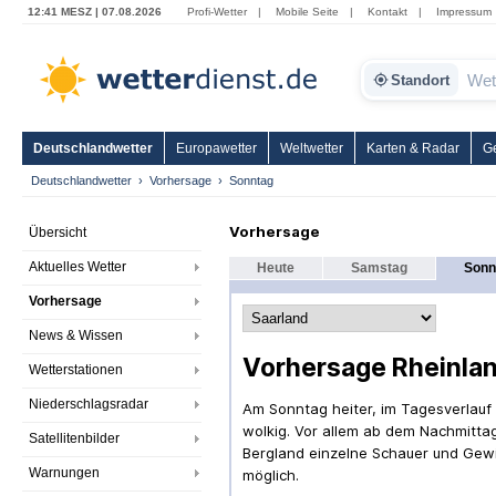
12:41 MESZ | 07.08.2026
Profi-Wetter
|
Mobile Seite
|
Kontakt
|
Impressum
Standort
Deutschlandwetter
Europawetter
Weltwetter
Karten & Radar
G
Deutschlandwetter
Vorhersage
Sonntag
Vorhersage
Übersicht
Aktuelles Wetter
Heute
Samstag
Sonn
Vorhersage
News & Wissen
Vorhersage Rheinlan
Wetterstationen
Niederschlagsradar
Am Sonntag heiter, im Tagesverlauf 
wolkig. Vor allem ab dem Nachmitta
Satellitenbilder
Bergland einzelne Schauer und Gewi
Warnungen
möglich.