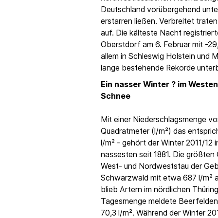
Deutschland vorübergehend unter
erstarren ließen. Verbreitet trat
auf. Die kälteste Nacht registri
Oberstdorf am 6. Februar mit -29
allem in Schleswig Holstein und
lange bestehende Rekorde unter
Ein nasser Winter ? im Westen
Schnee
Mit einer Niederschlagsmenge vo
Quadratmeter (l/m²) das entspric
l/m² - gehört der Winter 2011/12 
nassesten seit 1881. Die größt
West- und Nordweststau der Gebi
Schwarzwald mit etwa 687 l/m² a
blieb Artern im nördlichen Thürin
Tagesmenge meldete Beerfelden
70,3 l/m². Während der Winter 201