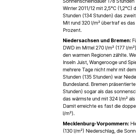
Sonnenscheindauer 178 Stunden 
Winter 2011/12 mit 2,5°C (1,2°C)
Stunden (134 Stunden) das zwei
Mit rund 320 l/m² übertraf es das
Prozent.
Niedersachsen und Bremen:
Fü
DWD im Mittel 270 l/m² (177 l/m²)
den warmen Regionen zählte. Weg
Inseln Juist, Wangerooge und Spi
mehrere Tage nicht mehr mit dem 
Stunden (135 Stunden) war Niede
Bundesland. Bremen präsentierte 
Stunden) sogar als das sonnensch
das wärmste und mit 324 l/m² al
Damit erreichte es fast die dopp
l/m²).
Mecklenburg-Vorpommern:
Hie
(130 l/m²) Niederschlag, die Son