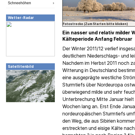
Schneehöhen
Wetter-Radar
Fotostrecke (Zum Starten bitte klicken)
Ein nasser und relativ milder 
Kälteperiode Anfang Februar
Der Winter 2011/12 verlief insges
deutlichem Niederschlags- und l
Nachdem im Herbst 2011 noch za
Satellitenbild
Witterung in Deutschland besti
eine ausgeprägte westliche Ström
Sturmtiefs über Nordeuropa ostw
überwiegend milde und sehr feuch
Unterbrechung Mitte Januar hielt
Wochen lang an. Erst Ende Januar
nordeuropäischen Sturmtiefs umf
den Weg, die aus Sibirien komme
erstreckten und eisige Kälte nac