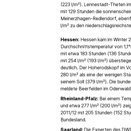
(223 l/m²). Lennestadt-Theten im
mit 129 Stunden die sonnenschei
Meinerzhagen-Redlendorf, ebenfa
l/m² zu den niederschlagsreichst
Hessen:
Hessen kam im Winter 2
Durchschnittstemperatur von 1,1
mit etwa 183 Stunden (136 Stund
mit 254 l/m² (193 l/m²) überstieg
deutlich. Der Hoherodskopf im Vo
280 l/m² als eine der wenigen Sta
seinem Soll (379 l/m²). Die bun
meldete Beerfelden im Odenwald 
Rheinland-Pfalz:
Bei einem Temp
und etwa 277 l/m² (200 l/m²) zeig
2011/12 mit 205 Stunden (152 St
Bundesland.
Saarland:
Die Experten des DWD 