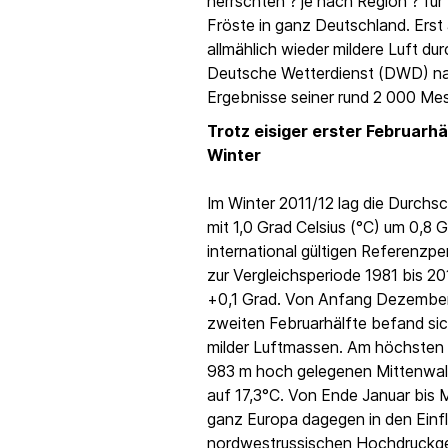
herrschten ? je nach Region ? für
Fröste in ganz Deutschland. Erst
allmählich wieder mildere Luft du
Deutsche Wetterdienst (DWD) na
Ergebnisse seiner rund 2 000 Me
Trotz eisiger erster Februarhä
Winter
Im Winter 2011/12 lag die Durchs
mit 1,0 Grad Celsius (°C) um 0,8 
international gültigen Referenzpe
zur Vergleichsperiode 1981 bis 20
+0,1 Grad. Von Anfang Dezember 
zweiten Februarhälfte befand si
milder Luftmassen. Am höchsten k
983 m hoch gelegenen Mittenwal
auf 17,3°C. Von Ende Januar bis 
ganz Europa dagegen in den Einfl
nordwestrussischen Hochdruckgeb