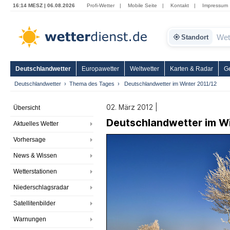
16:14 MESZ | 06.08.2026
Profi-Wetter
|
Mobile Seite
|
Kontakt
|
Impressum
Standort
Deutschlandwetter
Europawetter
Weltwetter
Karten & Radar
G
Deutschlandwetter
Thema des Tages
Deutschlandwetter im Winter 2011/12
02. März 2012 |
Übersicht
Deutschlandwetter im Wi
Aktuelles Wetter
Vorhersage
News & Wissen
Wetterstationen
Niederschlagsradar
Satellitenbilder
Warnungen