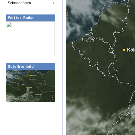
Schneehöhen
Wetter-Radar
Satellitenbild