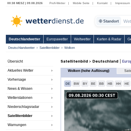
00:38 MESZ | 09.08.2026
Profi-Wetter
|
Mobile Seite
|
Kontakt
|
Impressum
Standort
Deutschlandwetter
Europawetter
Weltwetter
Karten & Radar
G
Deutschlandwetter
Satellitenbilder
Wolken
Satellitenbild
>
Deutschland
|
Euro
Übersicht
Aktuelles Wetter
Wolken (hohe Auflösung)
Sate
Vorhersage
DE
BW
BY
BE
BB
HB
HH
HE
News & Wissen
Wetterstationen
Niederschlagsradar
Satellitenbilder
Warnungen