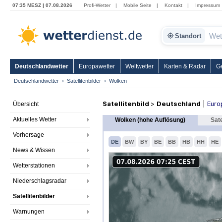
07:35 MESZ | 07.08.2026
Profi-Wetter
|
Mobile Seite
|
Kontakt
|
Impressum
Standort
Deutschlandwetter
Europawetter
Weltwetter
Karten & Radar
G
Deutschlandwetter
Satellitenbilder
Wolken
Satellitenbild
>
Deutschland
|
Euro
Übersicht
Aktuelles Wetter
Wolken (hohe Auflösung)
Sate
Vorhersage
DE
BW
BY
BE
BB
HB
HH
HE
News & Wissen
Wetterstationen
Niederschlagsradar
Satellitenbilder
Warnungen