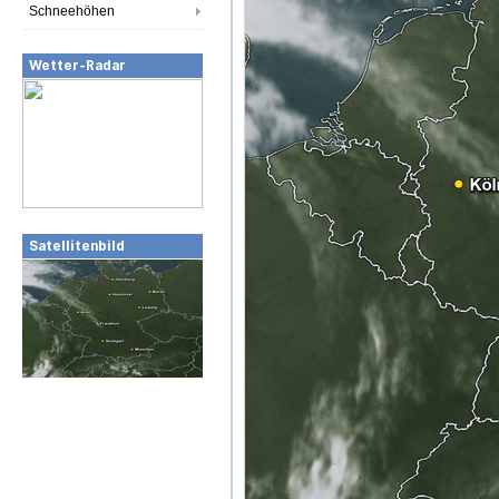
Schneehöhen
Wetter-Radar
Satellitenbild