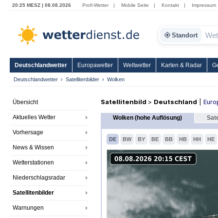
20:25 MESZ | 08.08.2026
Profi-Wetter
|
Mobile Seite
|
Kontakt
|
Impressum
Standort
Deutschlandwetter
Europawetter
Weltwetter
Karten & Radar
G
Deutschlandwetter
Satellitenbilder
Wolken
Satellitenbild
>
Deutschland
|
Euro
Übersicht
Aktuelles Wetter
Wolken (hohe Auflösung)
Sate
Vorhersage
DE
BW
BY
BE
BB
HB
HH
HE
News & Wissen
Wetterstationen
Niederschlagsradar
Satellitenbilder
Warnungen