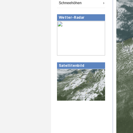
Schneehöhen
Wetter-Radar
Satellitenbild