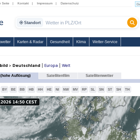
e Seite
|
Kontakt
|
Impressum
|
Datenschutz
Standort
wetter
Karten & Radar
Gesundheit
Klima
Wetter-Service
nbild
>
Deutschland
|
Europa
|
Welt
(hohe Auflösung)
Satellitenfilm
Satellitenwetter
BY
BE
BB
HB
HH
HE
NI
NW
MV
RP
SL
SN
ST
SH
TH