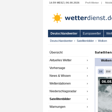
14:59 MESZ | 06.08.2026
Profi-Wetter
|
Mobil
Deutschlandwetter
Europawetter
Welt
Deutschlandwetter
Satellitenbilder
Wolken
Satellite
Übersicht
Aktuelles Wetter
Wolken 
Vorhersage
DE
BW
News & Wissen
Wetterstationen
Niederschlagsradar
Satellitenbilder
Warnungen