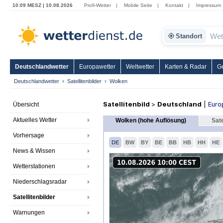
10:09 MESZ | 10.08.2026
Profi-Wetter
|
Mobile Seite
|
Kontakt
|
Impressum
Standort
Deutschlandwetter
Europawetter
Weltwetter
Karten & Radar
G
Deutschlandwetter
Satellitenbilder
Wolken
Satellitenbild
>
Deutschland
|
Euro
Übersicht
Aktuelles Wetter
Wolken (hohe Auflösung)
Sate
Vorhersage
DE
BW
BY
BE
BB
HB
HH
HE
News & Wissen
Wetterstationen
Niederschlagsradar
Satellitenbilder
Warnungen