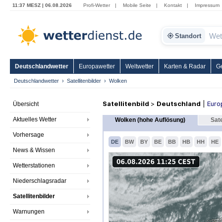
11:37 MESZ | 06.08.2026
Profi-Wetter
|
Mobile Seite
|
Kontakt
|
Impressum
Standort
Deutschlandwetter
Europawetter
Weltwetter
Karten & Radar
G
Deutschlandwetter
Satellitenbilder
Wolken
Satellitenbild
>
Deutschland
|
Euro
Übersicht
Aktuelles Wetter
Wolken (hohe Auflösung)
Sate
Vorhersage
DE
BW
BY
BE
BB
HB
HH
HE
News & Wissen
Wetterstationen
Niederschlagsradar
Satellitenbilder
Warnungen