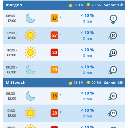
morgen
06:18
20:56 Sonne: 12h
< 10 %
06:00 -
17
°
5
12:00
0 mm
< 10 %
12:00 -
27
°
10
18:00
0 mm
< 10 %
18:00 -
30
°
11
00:00
0 mm
< 10 %
00:00 -
20
°
8
06:00
0 mm
Mittwoch
06:19
20:54 Sonne: 13h
< 10 %
06:00 -
18
°
10
12:00
0 mm
< 10 %
12:00 -
28
°
12
18:00
0 mm
< 10 %
18:00 -