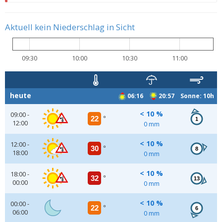
Aktuell kein Niederschlag in Sicht
09:30
10:00
10:30
11:00
heute
06:16
20:57 Sonne: 10h
< 10 %
09:00 -
22
°
1
12:00
0 mm
< 10 %
12:00 -
30
°
8
18:00
0 mm
< 10 %
18:00 -
32
°
13
00:00
0 mm
< 10 %
00:00 -
22
°
6
06:00
0 mm