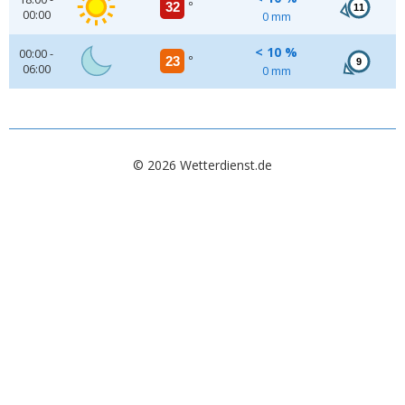
32
°
11
00:00
0 mm
< 10 %
00:00 -
23
°
9
06:00
0 mm
© 2026 Wetterdienst.de