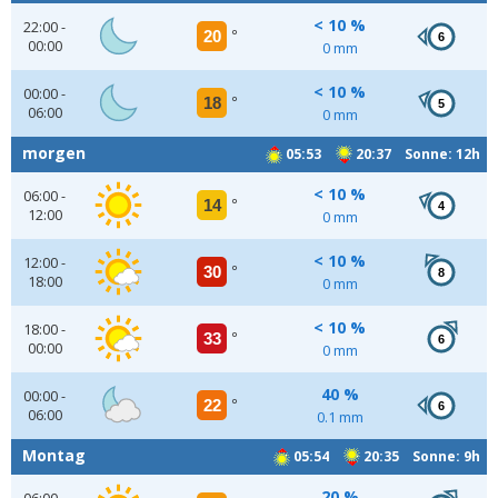
< 10 %
22:00 -
20
°
6
00:00
0 mm
< 10 %
00:00 -
18
°
5
06:00
0 mm
morgen
05:53
20:37 Sonne: 12h
< 10 %
06:00 -
14
°
4
12:00
0 mm
< 10 %
12:00 -
30
°
8
18:00
0 mm
< 10 %
18:00 -
33
°
6
00:00
0 mm
40 %
00:00 -
22
°
6
06:00
0.1 mm
Montag
05:54
20:35 Sonne: 9h
20 %