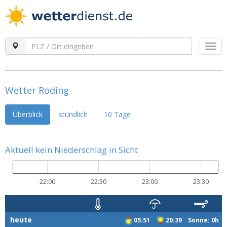
Togg
navi
Wetter Roding
Überblick
stündlich
10 Tage
Aktuell kein Niederschlag in Sicht
22:00
22:30
23:00
23:30
heute
05:51
20:39 Sonne: 0h