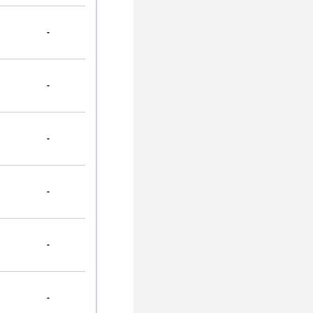
-
-
-
-
-
-