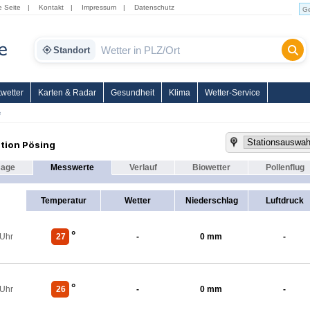
e Seite
|
Kontakt
|
Impressum
|
Datenschutz
Standort
wetter
Karten & Radar
Gesundheit
Klima
Wetter-Service
e
tion Pösing
sage
Messwerte
Verlauf
Biowetter
Pollenflug
Temperatur
Wetter
Niederschlag
Luftdruck
°
 Uhr
27
-
0 mm
-
°
 Uhr
26
-
0 mm
-