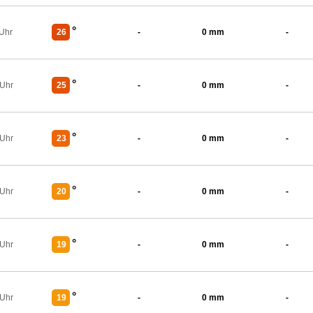
°
 Uhr
26
-
0 mm
-
°
 Uhr
25
-
0 mm
-
°
 Uhr
23
-
0 mm
-
°
 Uhr
20
-
0 mm
-
°
 Uhr
19
-
0 mm
-
°
 Uhr
19
-
0 mm
-