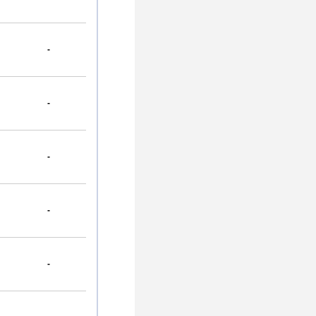
-
-
-
-
-