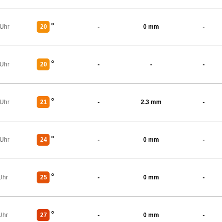
°
 Uhr
20
-
0 mm
-
°
 Uhr
20
-
-
-
°
 Uhr
21
-
2.3 mm
-
°
 Uhr
24
-
0 mm
-
°
Uhr
25
-
0 mm
-
°
Uhr
27
-
0 mm
-