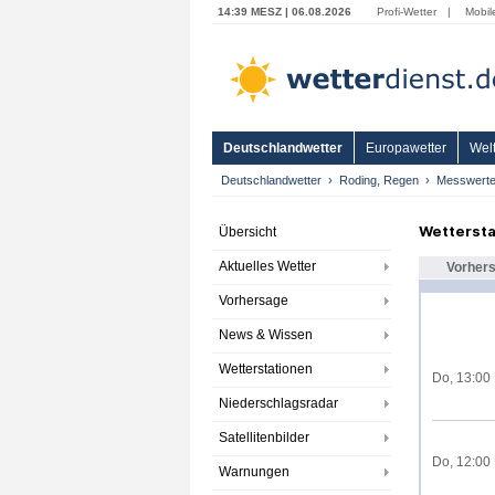
14:39 MESZ | 06.08.2026
Profi-Wetter
|
Mobil
Deutschlandwetter
Europawetter
Welt
Deutschlandwetter
Roding, Regen
Messwert
Wettersta
Übersicht
Aktuelles Wetter
Vorher
Vorhersage
News & Wissen
Wetterstationen
Do, 13:00
Niederschlagsradar
Satellitenbilder
Do, 12:00
Warnungen