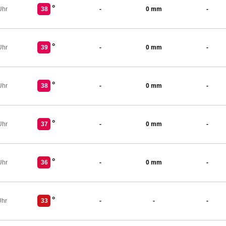
°
Uhr
38
-
0 mm
-
°
Uhr
39
-
0 mm
-
°
Uhr
38
-
0 mm
-
°
Uhr
37
-
0 mm
-
°
Uhr
36
-
0 mm
-
°
Uhr
33
-
-
-