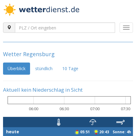
Togg
navi
Wetter Regensburg
Überblick
stündlich
10 Tage
Aktuell kein Niederschlag in Sicht
06:00
06:30
07:00
07:30
heute
05:51
20:43 Sonne: 4h