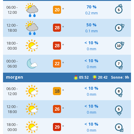
70 %
06:00 -
20
°
5
12:00
0.2 mm
50 %
12:00 -
28
°
6
18:00
0.1 mm
< 10 %
18:00 -
28
°
10
00:00
0 mm
< 10 %
00:00 -
22
°
7
06:00
0 mm
morgen
05:52
20:42 Sonne: 9h
< 10 %
06:00 -
18
°
8
12:00
0 mm
< 10 %
12:00 -
26
°
5
18:00
0 mm
< 10 %
18:00 -
29
°
4
00:00
0 mm