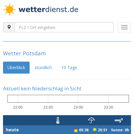
Togg
navi
Wetter Potsdam
Überblick
stündlich
10 Tage
Aktuell kein Niederschlag in Sicht
22:00
22:30
23:00
23:30
heute
05:36
20:51 Sonne: 0h