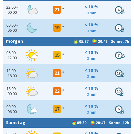
< 10 %
22:00 -
21
°
6
00:00
0 mm
< 10 %
00:00 -
19
°
7
06:00
0 mm
morgen
05:37
20:49 Sonne: 7h
< 10 %
06:00 -
15
°
7
12:00
0 mm
< 10 %
12:00 -
21
°
12
18:00
0 mm
< 10 %
18:00 -
22
°
10
00:00
0 mm
< 10 %
00:00 -
17
°
5
06:00
0 mm
Samstag
05:39
20:47 Sonne: 12h
< 10 %