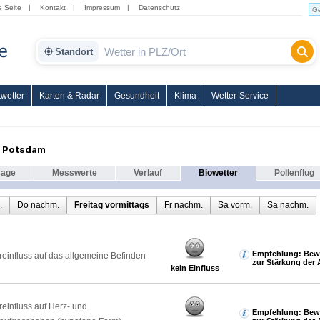
e Seite
|
Kontakt
|
Impressum
|
Datenschutz
Standort
wetter
Karten & Radar
Gesundheit
Klima
Wetter-Service
r Potsdam
sage
Messwerte
Verlauf
Biowetter
Pollenflug
.
Do nachm.
Freitag vormittags
Fr nachm.
Sa vorm.
Sa nachm.
Empfehlung: Bew
reinfluss auf das allgemeine Befinden
zur Stärkung der 
kein Einfluss
reinfluss auf Herz- und
Empfehlung: Bew