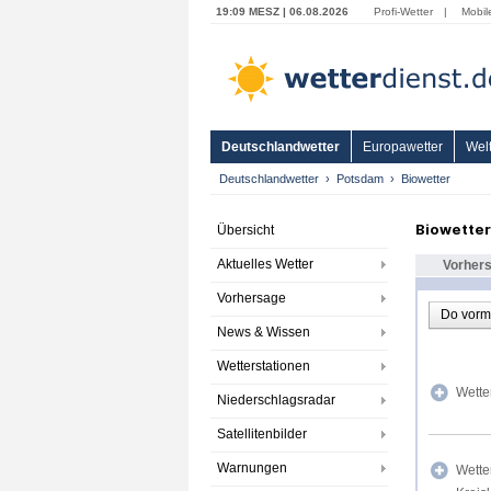
19:09 MESZ | 06.08.2026
Profi-Wetter
|
Mobil
Deutschlandwetter
Europawetter
Welt
Deutschlandwetter
Potsdam
Biowetter
Biowette
Übersicht
Aktuelles Wetter
Vorher
Vorhersage
Do vorm
News & Wissen
Wetterstationen
Wette
Niederschlagsradar
Satellitenbilder
Warnungen
Wette