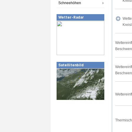
Kreis
Schneehöhen
Wetter-Radar
Wette
Kreis
Wettereinf
Beschwer
Satellitenbild
Wettereinf
Beschwer
Wettereinf
Thermisch