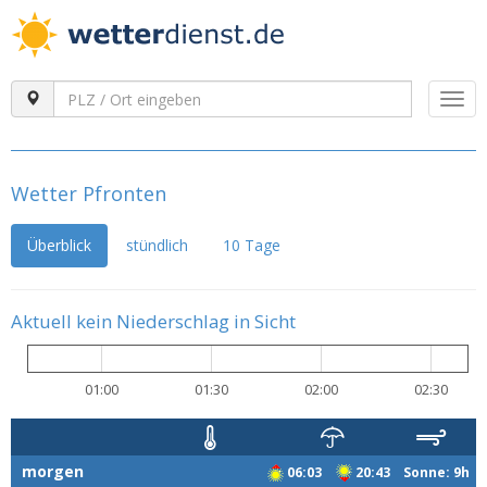
Togg
navi
Wetter Pfronten
Überblick
stündlich
10 Tage
Aktuell kein Niederschlag in Sicht
01:00
01:30
02:00
02:30
morgen
06:03
20:43 Sonne: 9h