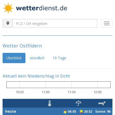
Togg
navi
Wetter Ostfildern
Überblick
stündlich
10 Tage
Aktuell kein Niederschlag in Sicht
10:30
11:00
11:30
12:00
heute
06:05
20:52 Sonne: 9h