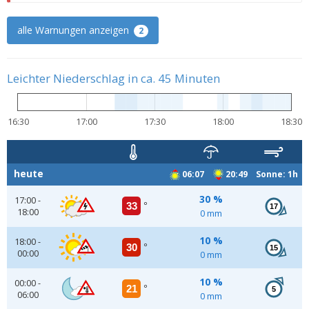
alle Warnungen anzeigen
2
Leichter Niederschlag in ca. 45 Minuten
16:30
17:00
17:30
18:00
18:30
heute
06:07
20:49 Sonne: 1h
30 %
17:00 -
33
°
17
18:00
0 mm
10 %
18:00 -
30
°
15
00:00
0 mm
10 %
00:00 -
21
°
5
06:00
0 mm