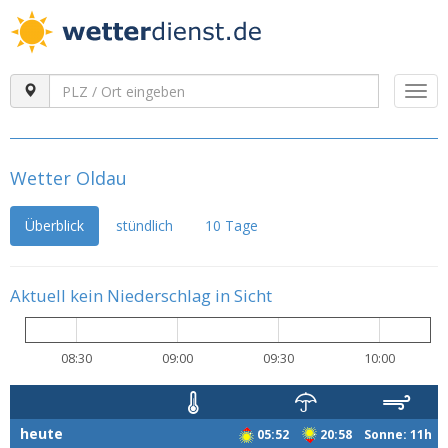
Togg
navi
Wetter Oldau
Überblick
stündlich
10 Tage
Aktuell kein Niederschlag in Sicht
08:30
09:00
09:30
10:00
heute
05:52
20:58 Sonne: 11h