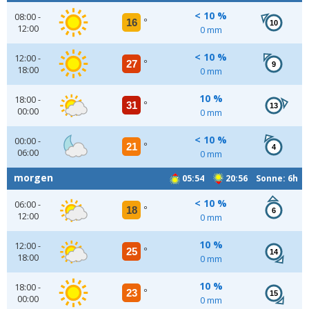
< 10 %
08:00 -
16
°
10
12:00
0 mm
< 10 %
12:00 -
27
°
9
18:00
0 mm
10 %
18:00 -
31
°
13
00:00
0 mm
< 10 %
00:00 -
21
°
4
06:00
0 mm
morgen
05:54
20:56 Sonne: 6h
< 10 %
06:00 -
18
°
6
12:00
0 mm
10 %
12:00 -
25
°
14
18:00
0 mm
10 %
18:00 -
23
°
15
00:00
0 mm