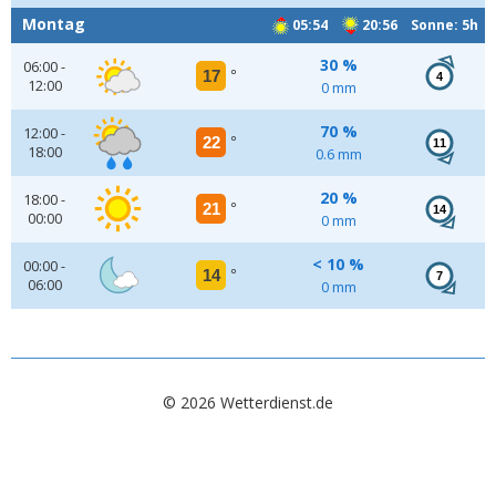
Montag
05:54
20:56 Sonne: 5h
30 %
06:00 -
17
°
4
12:00
0 mm
70 %
12:00 -
22
°
11
18:00
0.6 mm
20 %
18:00 -
21
°
14
00:00
0 mm
< 10 %
00:00 -
14
°
7
06:00
0 mm
© 2026 Wetterdienst.de