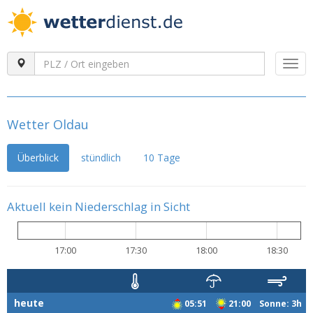
Togg
navi
Wetter Oldau
Überblick
stündlich
10 Tage
Aktuell kein Niederschlag in Sicht
17:00
17:30
18:00
18:30
heute
05:51
21:00 Sonne: 3h