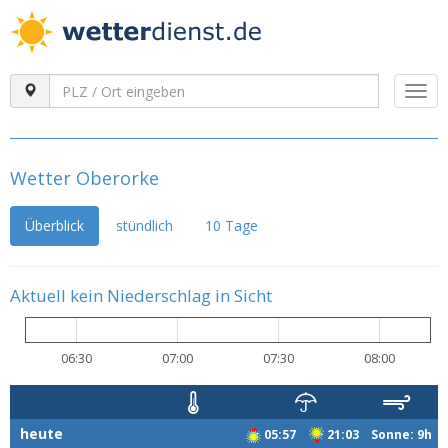
Togg
navi
Wetter Oberorke
Überblick
stündlich
10 Tage
Aktuell kein Niederschlag in Sicht
06:30
07:00
07:30
08:00
heute
05:57
21:03 Sonne: 9h